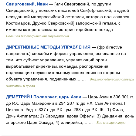
Свирговский, Иван
— [или Сверговский, по другим
Свирщевский, у польских писателей Сви(е)рчовский, в одной
неизданной малороссийской летописи, которою пользовался
Костомаров, Дружко Сверховский] запорожский гетман, с
именем которого связана история геройского похода… …
Большая биографическая энциклопедия
ДИРЕКТИВНЫЕ МЕТОДЫ УПРАВЛЕНИЯ
— (фр directive
направлять) способы и формы управления, основанные на
том, что субъект управления, управляющий орган
вырабатывает директивы, команды, распоряжения,
подлежащие неукоснительному исполнению со стороны
объекта управления, подчиненных… …
Энциклопедический словарь
экономики и права
ДЕМЕТРИЙ I Полиоркет, царь Азии
— Царь Азии в 306 301 гг.
до Р.Х. Царь Македонии в 294 287 гг. до Р.Х. Сын Антигона I
Циклопа. Род. в 337 г. до Р.Х., ум. 283 г. до Р.Х. Ж.: 1) Фила,
Дочь Антипатра; 2) Эвридика, вдова Офелы; 3) Деидамия, дочь
эпирского Царя Эакида; 4) иллирийка;… …
Все монархи мира